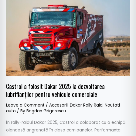
a
folosit
Dakar
2025
la
dezvoltarea
lubrifianților
pentru
vehicule
comerciale
Castrol a folosit Dakar 2025 la dezvoltarea
lubrifianților pentru vehicule comerciale
Leave a Comment
/
Accesorii
,
Dakar Rally Raid
,
Noutati
auto
/ By
Bogdan Grigorescu
În rally-raidul Dakar 2025, Castrol a colaborat cu o echipă
olandeză angrenată în clasa camioanelor. Performanța