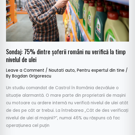
nu
verifică
la
timp
nivelul
de
ulei
Sondaj: 75% dintre șoferii români nu verifică la timp
nivelul de ulei
Leave a Comment
/
Noutati auto
,
Pentru expertul din tine
/
By
Bogdan Grigorescu
Un studiu comandat de Castrol în România dezvăluie o
situație alarmantă. O mare parte din proprietarii de mașini
cu motoare cu ardere internă nu verifică nivelul de ulei atât
de des pe cât ar trebui. La întrebarea „Cât de des verificați
nivelul de ulei al mașinii?”, numai 46% au răspuns că fac
operațiunea cel puțin