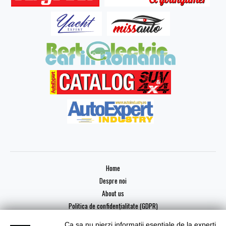
Home
Despre noi
About us
Politica de confidențialitate (GDPR)
Ca sa nu pierzi informatii esentiale de la experti