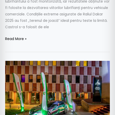
lubrifiantului a fost monitorizată, iar rezultatele obținute vor
fi folosite la dezvoltarea viitorilor lubrifianți pentru vehicule
comerciale. Condițiile extreme asigurate de Raliul Dakar
2025 au fost „terenul de joacă” ideal pentru teste la limită.
Castrol s-a folosit de ele
Read More »
Castrol
a
împlinit
30
de
ani
în
România: