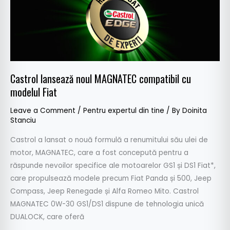
lansează
noul
MAGNATEC
compatibil
cu
modelul
Castrol lansează noul MAGNATEC compatibil cu
Fiat
modelul Fiat
Leave a Comment
/
Pentru expertul din tine
/ By
Doinita
Stanciu
Castrol a lansat o nouă formulă a renumitului său ulei de
motor, MAGNATEC, care a fost concepută pentru a
răspunde nevoilor specifice ale motoarelor GS1 și DS1 Fiat*,
care propulsează modele precum Fiat Panda și 500, Jeep
Compass, Jeep Renegade și Alfa Romeo Mito. Castrol
MAGNATEC 0W-30 GS1/DS1 dispune de tehnologia unică
DUALOCK, care oferă