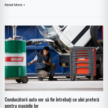
Read More »
Conducătorii
auto
vor
să
fie
întrebați
ce
ulei
preferă
pentru
mașinile
lor
Conducătorii auto vor să fie întrebați ce ulei preferă
pentru mașinile lor