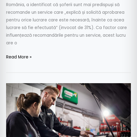
România, a identificat că șoferii sunt mai predispuși să
recomande un service care „explică și solicită aprobarea
pentru orice lucrare care este necesară, înainte ca acea
lucrare să fie efectuată” (invocat de 31%). Ca factor care
influențează recomandările pentru un service, acest lucru
are o
Read More »
Studiu:
Explicațiile
primite
de
la
mecanici,
criteriu