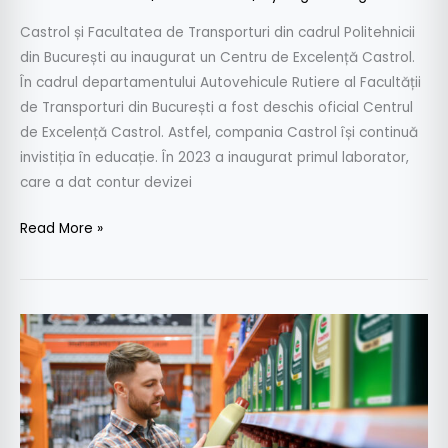
Castrol și Facultatea de Transporturi din cadrul Politehnicii
din București au inaugurat un Centru de Excelență Castrol.
În cadrul departamentului Autovehicule Rutiere al Facultății
de Transporturi din București a fost deschis oficial Centrul
de Excelență Castrol. Astfel, compania Castrol își continuă
invistiția în educație. În 2023 a inaugurat primul laborator,
care a dat contur devizei
Read More »
Sondaj:
75%
dintre
șoferii
români