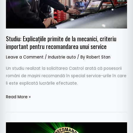
important
pentru
recomandarea
unui
service
Studiu: Explicațiile primite de la mecanici, criteriu
important pentru recomandarea unui service
Leave a Comment
/
Industrie auto
/ By
Robert Stan
Un studiu realizat la solicitarea Castrol arată că posesorii
români de mașini recomandă în special service-urile în care
li este explicată lucrările efectuate.
Read More »
Castrol