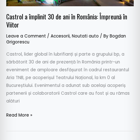
Împreună
în
Castrol a împlinit 30 de ani în România: Împreună în
Viitor
Viitor
Leave a Comment
/
Accesorii
,
Noutati auto
/ By
Bogdan
Grigorescu
Castrol, lider global în lubrifianți și parte a grupului bp, a
sărbătorit 30 de ani de prezență în România printr-un
eveniment de amploare desfășurat în cadrul restaurantul
Aria TNB, pe acoperișul Teatrului Național, la km 0 al
Bucureștiului. Evenimentul a adunat sub același acoperiș
partenerii și colaboratorii Castrol care au fost și au rămas
alături
Read More »