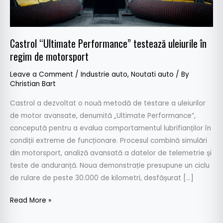
de
motorsport
Castrol “Ultimate Performance” testează uleiurile în
regim de motorsport
Leave a Comment
/
Industrie auto
,
Noutati auto
/ By
Christian Bart
Castrol a dezvoltat o nouă metodă de testare a uleiurilor
de motor avansate, denumită „Ultimate Performance”,
concepută pentru a evalua comportamentul lubrifianților în
condiții extreme de funcționare. Procesul combină simulări
din motorsport, analiză avansată a datelor de telemetrie și
teste de anduranță. Noua demonstrație presupune un ciclu
de rulare de peste 30.000 de kilometri, desfășurat […]
Read More »