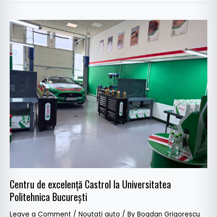
Centru
de
excelență
Castrol
la
Universitatea
Politehnica
București
Centru de excelență Castrol la Universitatea
Politehnica București
Leave a Comment
/
Noutati auto
/ By
Bogdan Grigorescu