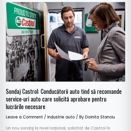
Sondaj
Castrol:
Conducătorii
auto
tind
să
recomande
service-
uri
auto
care
solicită
Sondaj Castrol: Conducătorii auto tind să recomande
aprobare
service-uri auto care solicită aprobare pentru
pentru
lucrările necesare
lucrările
necesare
Leave a Comment
/
Industrie auto
/ By
Doinita Stanciu
Un nou sondaj la nivel național, solicitat de Castrol în