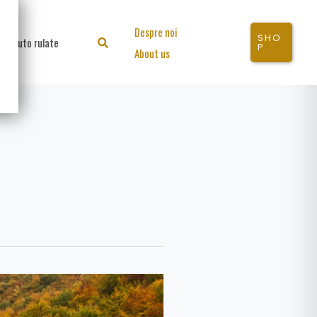
Despre noi
SHO
Auto rulate
Search
P
About us