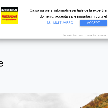
Ca sa nu pierzi informatii esentiale de la experti in
ri
Test drive
Eco
Motorsport
Proiecte speciale
Video
domeniu, accepta sa le impartasim cu tine!
NU, MULTUMESC
ACCEPT
Nu colectam date cu caracter personal.
e