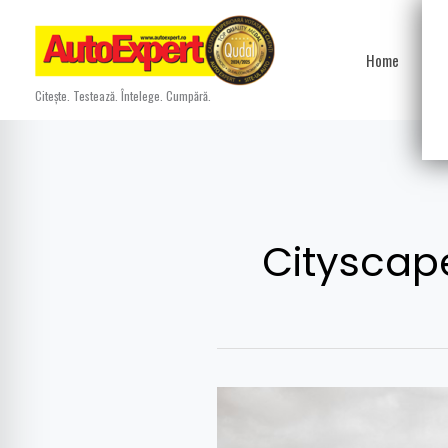
Skip
to
Home
Ști
content
Citește. Testează. Întelege. Cumpără.
Cityscap
Japonia
vs