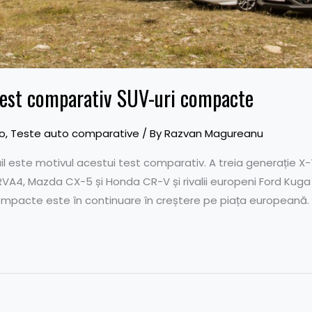
test comparativ SUV-uri compacte
o
,
Teste auto comparative
/ By
Razvan Magureanu
ail este motivul acestui test comparativ. A treia generație X-
A4, Mazda CX-5 și Honda CR-V și rivalii europeni Ford Kuga ș
ompacte este în continuare în creștere pe piața europeană. Ș