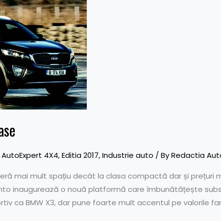
ase
,
AutoExpert 4X4
,
Editia 2017
,
Industrie auto
/ By
Redactia Aut
eră mai mult spațiu decât la clasa compactă dar și prețuri m
nto inaugurează o nouă platformă care îmbunătățește substa
tiv ca BMW X3, dar pune foarte mult accentul pe valorile fam