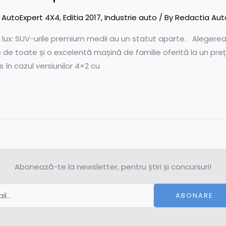
,
AutoExpert 4X4
,
Editia 2017
,
Industrie auto
/ By
Redactia Aut
 și lux: SUV-urile premium medii au un statut aparte. Aleger
de toate și o excelentă mașină de familie oferită la un preț m
 în cazul versiunilor 4×2 cu
Abonează-te la newsletter, pentru știri și concursuri!
ABONARE