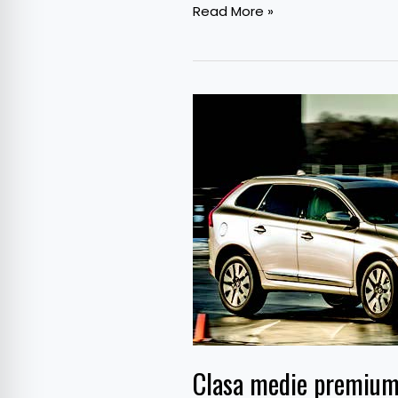
Read More »
Clasa
medie
premium
–
Rafinații
Clasa medie premium 