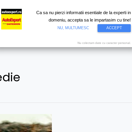
Ca sa nu pierzi informatii esentiale de la experti in
ri
Test drive
Eco
Motorsport
Proiecte speciale
Video
domeniu, accepta sa le impartasim cu tine!
NU, MULTUMESC
ACCEPT
Nu colectam date cu caracter personal.
die