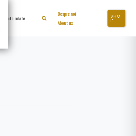
Despre noi
SHO
Auto rulate
Search
P
About us