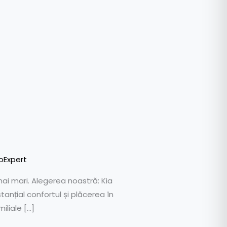
oExpert
ai mari. Alegerea noastră: Kia
nțial confortul și plăcerea în
iliale […]