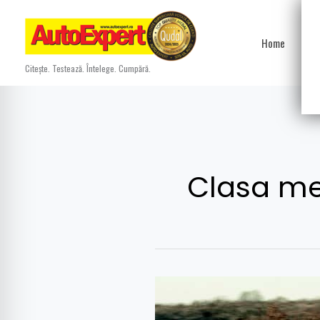
Skip
to
Home
Ști
content
Citește. Testează. Întelege. Cumpără.
Clasa me
Clasa
medie