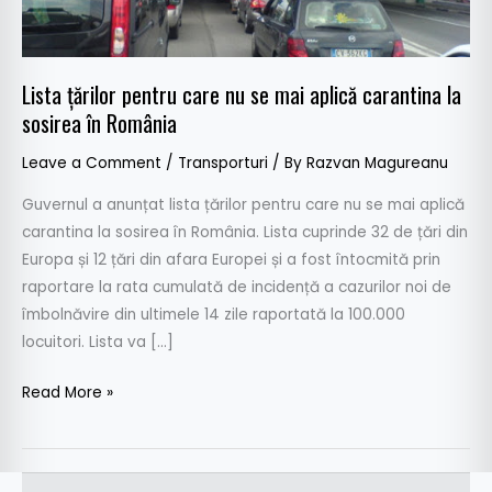
aplică
carantina
la
Lista țărilor pentru care nu se mai aplică carantina la
sosirea
sosirea în România
în
România
Leave a Comment
/
Transporturi
/ By
Razvan Magureanu
Guvernul a anunțat lista țărilor pentru care nu se mai aplică
carantina la sosirea în România. Lista cuprinde 32 de țări din
Europa și 12 țări din afara Europei și a fost întocmită prin
raportare la rata cumulată de incidență a cazurilor noi de
îmbolnăvire din ultimele 14 zile raportată la 100.000
locuitori. Lista va […]
Read More »