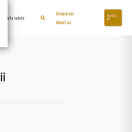
Despre noi
SHO
Auto rulate
Search
P
About us
i