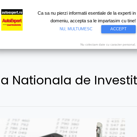
Ca sa nu pierzi informatii esentiale de la experti in
ri
Test drive
Eco
Motorsport
Proiecte speciale
Video
domeniu, accepta sa le impartasim cu tine!
NU, MULTUMESC
ACCEPT
Nu colectam date cu caracter personal.
Nationala de Investiti