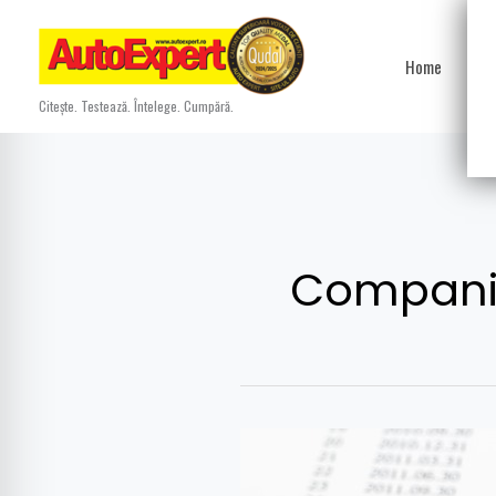
Skip
to
Home
Ști
content
Citește. Testează. Întelege. Cumpără.
Compania 
Compania
Naţională