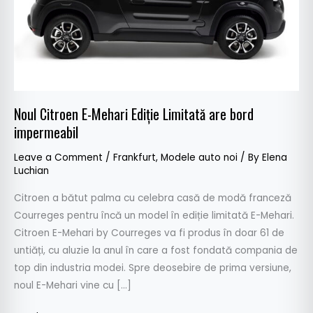
bord
impermeabil
Noul Citroen E-Mehari Ediție Limitată are bord
impermeabil
Leave a Comment
/
Frankfurt
,
Modele auto noi
/ By
Elena
Luchian
Citroen a bătut palma cu celebra casă de modă franceză
Courreges pentru încă un model în ediție limitată E-Mehari.
Citroen E-Mehari by Courreges va fi produs în doar 61 de
untiăți, cu aluzie la anul în care a fost fondată compania de
top din industria modei. Spre deosebire de prima versiune,
noul E-Mehari vine cu […]