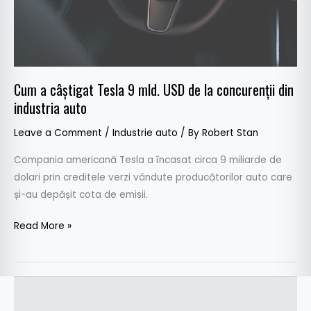
de
la
concurenții
din
industria
Cum a câștigat Tesla 9 mld. USD de la concurenții din
auto
industria auto
Leave a Comment
/
Industrie auto
/ By
Robert Stan
Compania americană Tesla a încasat circa 9 miliarde de
dolari prin creditele verzi vândute producătorilor auto care
și-au depășit cota de emisii.
Read More »