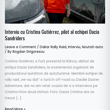
Dacia
Sandriders
Interviu cu Cristina Gutiérrez, pilot al echipei Dacia
Sandriders
Leave a Comment
/
Dakar Rally Raid
,
Interviu
,
Noutati auto
/ By
Bogdan Grigorescu
Cristina Gutiérrez a fost prezentă la Rânca, alături de
echipa Dacia Sandriders, la evenimentul organizat de
producătorul autohton de autoturisme. Membrii echipei de
rally raid „ne-au dat” o tură în off-road cu Daciile Duster
Adventure, dar nu am ratat ocazia de a o intervieva pe
Cristina între două stinturi. Foto: Dacia Cristina are un
trecut […]
Read More »