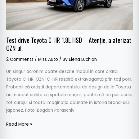
–
Atenție,
a
aterizat
OZN-
Test drive Toyota C-HR 1.8L HSD – Atenție, a aterizat
ul!
OZN-ul!
2 Comments
/
Miss Auto
/ By
Elena Luchian
Un singur acronim poate descrie modul în care arată
Toyota C-HR: OZN! C-HR respiră extravaganță prin toți porii.
Probabil că artiștii departamentului de design de la Toyota
au început schița cu spatele mașinii, pentru că au pus acolo
tot curajul și toată imaginația adunate în istoria brand-ului
japonez. Foto: Bogdan Paraschiv
Read More »