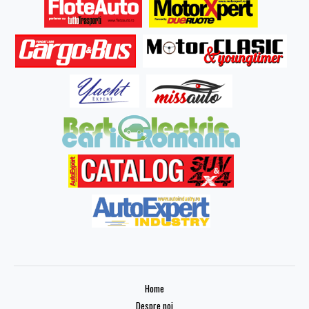
Home
Despre noi