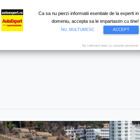
Ca sa nu pierzi informatii esentiale de la experti in
ri
Test drive
Eco
Motorsport
Proiecte speciale
Video
domeniu, accepta sa le impartasim cu tine!
NU, MULTUMESC
ACCEPT
Nu colectam date cu caracter personal.