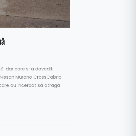
nă
ă, dar care s-a dovedit
a Nissan Murano CrossCabrio
care au încercat să atragă