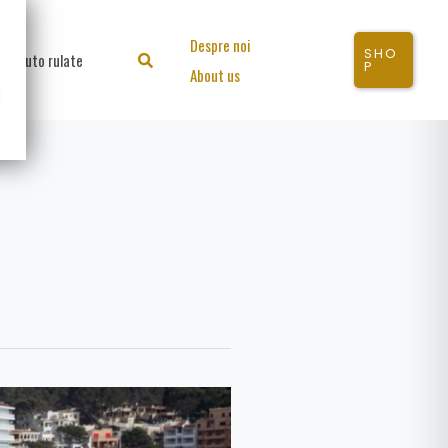
Despre noi
SHO
Auto rulate
Search
P
About us