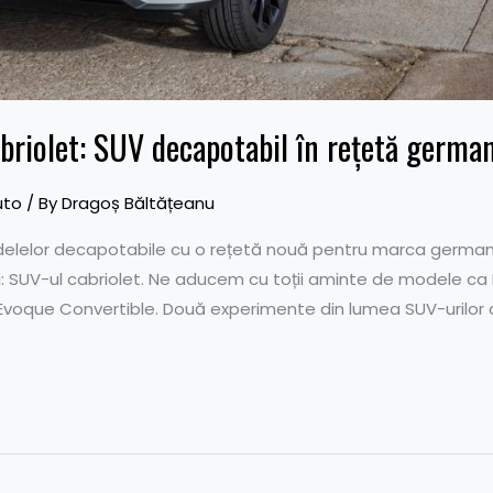
riolet: SUV decapotabil în rețetă germa
uto
/ By
Dragoș Băltățeanu
elelor decapotabile cu o rețetă nouă pentru marca german
ri: SUV-ul cabriolet. Ne aducem cu toții aminte de modele c
Evoque Convertible. Două experimente din lumea SUV-urilor 