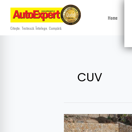
Skip
to
Home
Ști
content
Citește. Testează. Întelege. Cumpără.
CUV
Volkswagen
T-