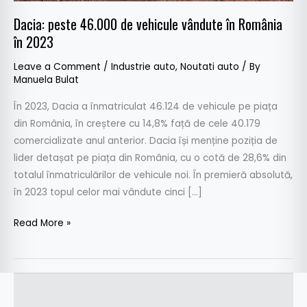
România
Dacia: peste 46.000 de vehicule vândute în România
în
în 2023
2023
Leave a Comment
/
Industrie auto
,
Noutati auto
/ By
Manuela Bulat
În 2023, Dacia a înmatriculat 46.124 de vehicule pe piața
din România, în creștere cu 14,8% față de cele 40.179
comercializate anul anterior. Dacia își menține poziția de
lider detașat pe piața din România, cu o cotă de 28,6% din
totalul înmatriculărilor de vehicule noi. În premieră absolută,
în 2023 topul celor mai vândute cinci […]
Read More »