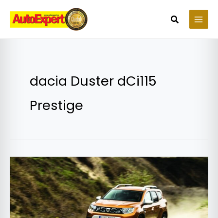
Skip
to
Search
content
dacia Duster dCi115
Prestige
Cu
cât
s-
a
scumpit