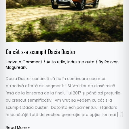
Dacia
Duster
Cu cât s-a scumpit Dacia Duster
Leave a Comment
/
Auto utile
,
Industrie auto
/ By
Razvan
Magureanu
Dacia Duster continuă să fie în continuare cea mai
atractivă ofertă din segmentul SUV-urilor de clasă mică
însă de la lansarea de la finalul lui 2017 și până azi prețurile
au crescut semnificativ. Am vrut să vedem cu cât s-a
scumpit Dacia Duster. Datorită echipamentului standard
îmbunătățit față de vechea generație și a opțiunilor mai […]
Read More »