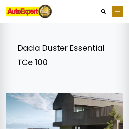
Skip
to
Search
content
Dacia Duster Essential
TCe 100
Ofertele
Dacia
Rabla
2020