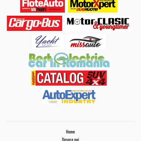
Home
Despre noi