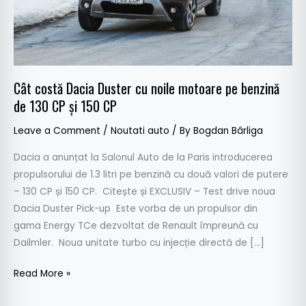
pe
benzină
de
130
CP
Cât costă Dacia Duster cu noile motoare pe benzină
și
de 130 CP și 150 CP
150
CP
Leave a Comment
/
Noutati auto
/ By
Bogdan Bârliga
Dacia a anunțat la Salonul Auto de la Paris introducerea
propulsorului de 1.3 litri pe benzină cu două valori de putere
– 130 CP și 150 CP. Citește și EXCLUSIV – Test drive noua
Dacia Duster Pick-up Este vorba de un propulsor din
gama Energy TCe dezvoltat de Renault împreună cu
Dailmler. Noua unitate turbo cu injecție directă de […]
Read More »