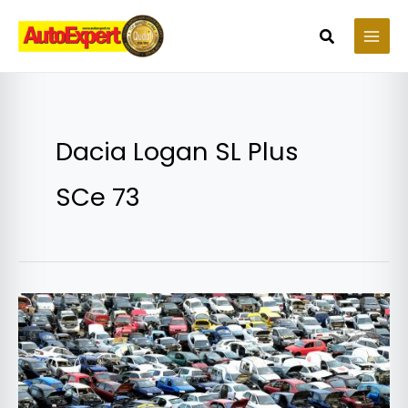
Skip
to
Search
content
Dacia Logan SL Plus
SCe 73
Top
10
cele
mai
ieftine