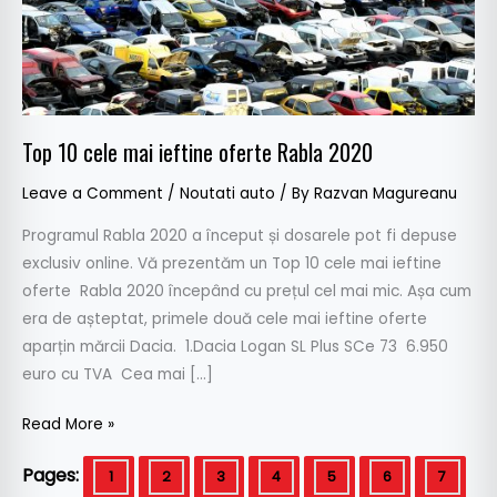
oferte
Rabla
2020
Top 10 cele mai ieftine oferte Rabla 2020
Leave a Comment
/
Noutati auto
/ By
Razvan Magureanu
Programul Rabla 2020 a început și dosarele pot fi depuse
exclusiv online. Vă prezentăm un Top 10 cele mai ieftine
oferte Rabla 2020 începând cu prețul cel mai mic. Așa cum
era de așteptat, primele două cele mai ieftine oferte
aparțin mărcii Dacia. 1.Dacia Logan SL Plus SCe 73 6.950
euro cu TVA Cea mai […]
Read More »
Pages:
1
2
3
4
5
6
7