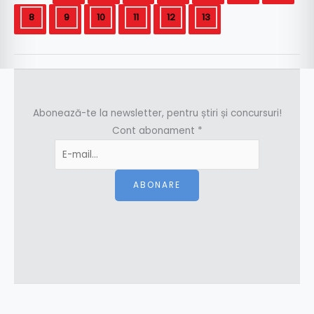
8
9
10
11
12
13
Abonează-te la newsletter, pentru știri și concursuri!
Cont abonament
*
ABONARE