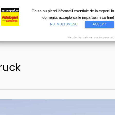
Ca sa nu pierzi informatii esentiale de la experti in
ri
Test drive
Eco
Motorsport
Proiecte speciale
Video
domeniu, accepta sa le impartasim cu tine!
NU, MULTUMESC
ACCEPT
Nu colectam date cu caracter personal.
ruck