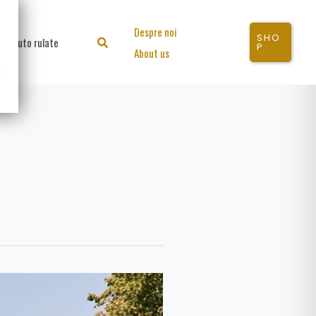
Despre noi
SHO
Auto rulate
Search
P
About us