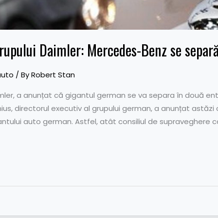
rupului Daimler: Mercedes-Benz se separă
auto
/ By
Robert Stan
aimler, a anunțat că gigantul german se va separa în două ent
nius, directorul executiv al grupului german, a anunțat astăzi
tului auto german. Astfel, atât consiliul de supraveghere câ