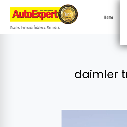
Skip
to
Home
Ști
content
Citește. Testează. Întelege. Cumpără.
daimler t
Mercedes-
Benz