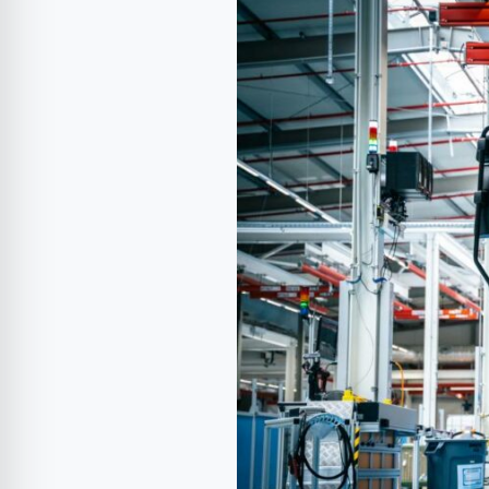
al
doilea
camion
electric
Mercedes-
Benz
după
eActros