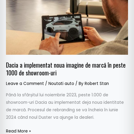
în
peste
1000
de
showroom-
uri
Dacia a implementat noua imagine de marcă în peste
1000 de showroom-uri
Leave a Comment
/
Noutati auto
/ By
Robert Stan
Până la sfârșitul lui noiembrie 2023, peste 1.000 de
showroom-uri Dacia au implementat deja noua identitate
de marcă. Procesul de rebranding se va încheia în iunie
2024 când noul Duster va ajunge la dealeri.
Read More »