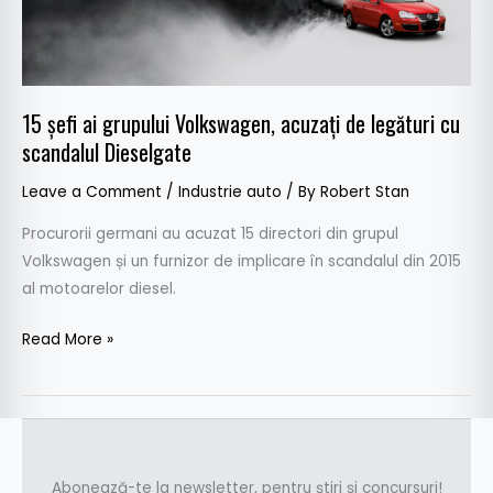
legături
cu
scandalul
Dieselgate
15 șefi ai grupului Volkswagen, acuzați de legături cu
scandalul Dieselgate
Leave a Comment
/
Industrie auto
/ By
Robert Stan
Procurorii germani au acuzat 15 directori din grupul
Volkswagen și un furnizor de implicare în scandalul din 2015
al motoarelor diesel.
Read More »
Abonează-te la newsletter, pentru știri și concursuri!