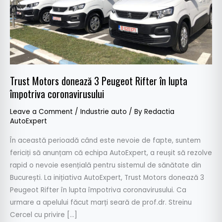
lupta
împotriva
coronavirusului
Trust Motors donează 3 Peugeot Rifter în lupta
împotriva coronavirusului
Leave a Comment
/
Industrie auto
/ By
Redactia
AutoExpert
În această perioadă când este nevoie de fapte, suntem
fericiți să anunțam că echipa AutoExpert, a reușit să rezolve
rapid o nevoie esențială pentru sistemul de sănătate din
București. La inițiativa AutoExpert, Trust Motors donează 3
Peugeot Rifter în lupta împotriva coronavirusului. Ca
urmare a apelului făcut marți seară de prof.dr. Streinu
Cercel cu privire […]