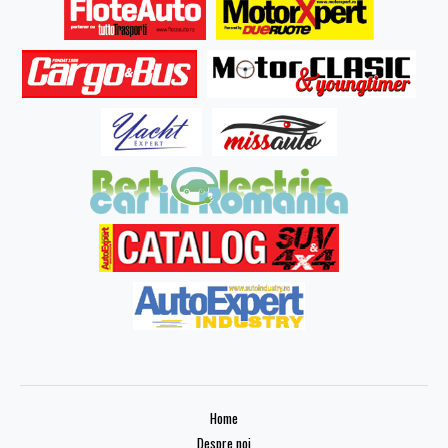
Home
Despre noi