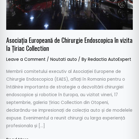
la
Țiriac
Collection
Asociația Europeană de Chirurgie Endoscopica în vizita
la Țiriac Collection
Leave a Comment
/
Noutati auto
/ By
Redactia AutoExpert
Membrii comitetului executiv al Asociației Europene de
Chirurgie Endoscopica (EAES), aflați în Romania pentru o
întălnire importanta de strategie a dezvoltării chirurgiei
endoscopice și robotice în Europa, au vizitat vineri, 17
septembrie, galeria Țiriac Collection din Otopeni,
declarându-se impresionați de colecția auto și de modelele
expuse. Evenimentul a reunit chirurgi cu larga experiență
profesionala și […]