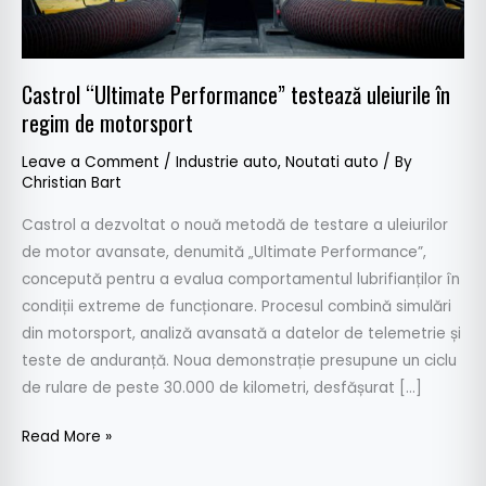
de
motorsport
Castrol “Ultimate Performance” testează uleiurile în
regim de motorsport
Leave a Comment
/
Industrie auto
,
Noutati auto
/ By
Christian Bart
Castrol a dezvoltat o nouă metodă de testare a uleiurilor
de motor avansate, denumită „Ultimate Performance”,
concepută pentru a evalua comportamentul lubrifianților în
condiții extreme de funcționare. Procesul combină simulări
din motorsport, analiză avansată a datelor de telemetrie și
teste de anduranță. Noua demonstrație presupune un ciclu
de rulare de peste 30.000 de kilometri, desfășurat […]
Read More »