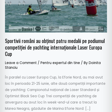
podiumul
competiției
de
yachting
internaționale
Laser
Sportivii români au obținut patru medalii pe podiumul
Europa
competiției de yachting internaționale Laser Europa
Cup
Cup
Leave a Comment
/
Pentru expertul din tine
/ By
Doinita
Stanciu
În paralel cu Laser Europa Cup, la Eforie Nord, au mai avut
loc în perioada 21-25 iunie, alte două competiții importante
de yachting: Campionatul național de Laser Standard și
Optimist Black Sea Cup Trei competiții de yachting de
anvergura au avut loc în week-end-ul care a trecut la
Marea Neagra, găzduite de Marina Eforie Nord: […]