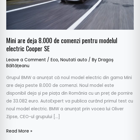
modelul
electric
Cooper
SE
Mini are deja 8.000 de comenzi pentru modelul
electric Cooper SE
Leave a Comment
/
Eco
,
Noutati auto
/ By
Dragoș
Băltățeanu
Grupul BMW a anunțat că noul model electric din gama Mini
are deja peste 8.000 de comenzi. Noul model este
disponibil deja și pe piața din România cu un preț de pornire
de 33.082 euro. AutoExpert va publica curând primul test cu
noul model electric. BMW a anunțat prin vocea lui Oliver
Zipse, CEO-ul grupului […]
Read More »