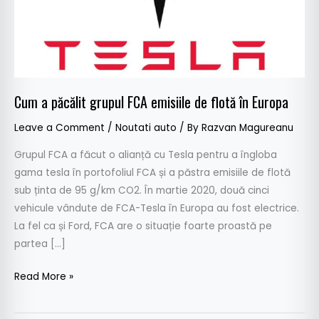
flotă
în
Europa
Cum a păcălit grupul FCA emisiile de flotă în Europa
Leave a Comment
/
Noutati auto
/ By
Razvan Magureanu
Grupul FCA a făcut o alianță cu Tesla pentru a îngloba
gama tesla în portofoliul FCA și a păstra emisiile de flotă
sub ținta de 95 g/km CO2. În martie 2020, două cinci
vehicule vândute de FCA-Tesla în Europa au fost electrice.
La fel ca și Ford, FCA are o situație foarte proastă pe
partea […]
Read More »