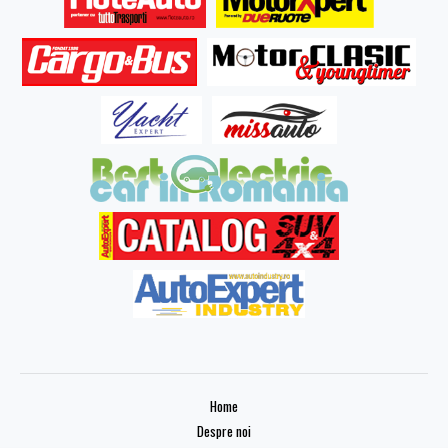
Home
Despre noi