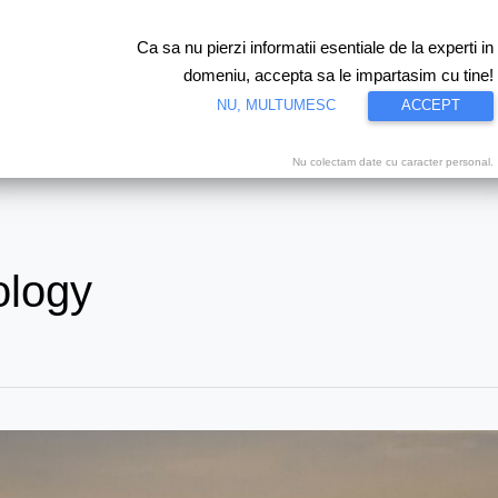
Ca sa nu pierzi informatii esentiale de la experti in
Test drive
Eco
Motorsport
Proiecte speciale
Video
domeniu, accepta sa le impartasim cu tine!
NU, MULTUMESC
ACCEPT
Nu colectam date cu caracter personal.
ology