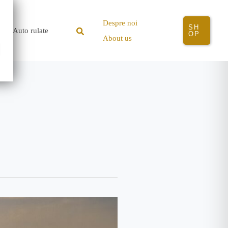
Despre noi
SH
Search
Auto rulate
OP
About us