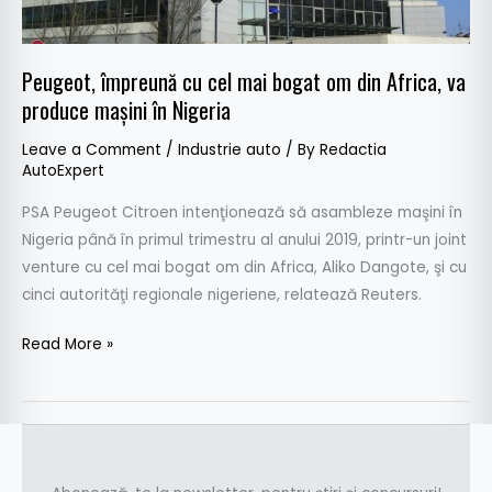
din
Africa,
va
Peugeot, împreună cu cel mai bogat om din Africa, va
produce
produce maşini în Nigeria
maşini
în
Leave a Comment
/
Industrie auto
/ By
Redactia
AutoExpert
Nigeria
PSA Peugeot Citroen intenţionează să asambleze maşini în
Nigeria până în primul trimestru al anului 2019, printr-un joint
venture cu cel mai bogat om din Africa, Aliko Dangote, şi cu
cinci autorităţi regionale nigeriene, relatează Reuters.
Read More »