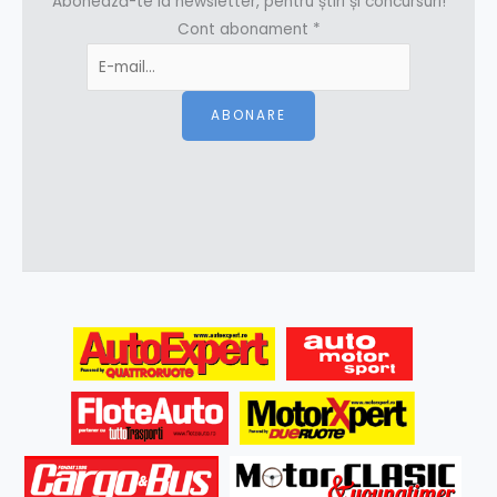
Abonează-te la newsletter, pentru știri și concursuri!
Cont abonament
*
ABONARE