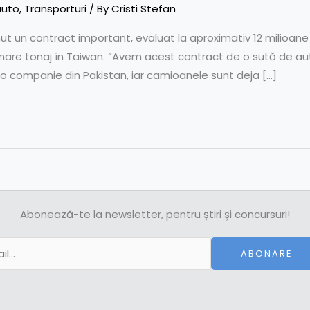
auto
,
Transporturi
/ By
Cristi Stefan
ut un contract important, evaluat la aproximativ 12 milioan
are tonaj în Taiwan. ”Avem acest contract de o sută de auto
u o companie din Pakistan, iar camioanele sunt deja […]
Abonează-te la newsletter, pentru știri și concursuri!
ABONARE