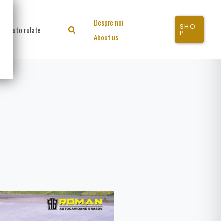
Despre noi
SHO
Auto rulate
Search
P
About us