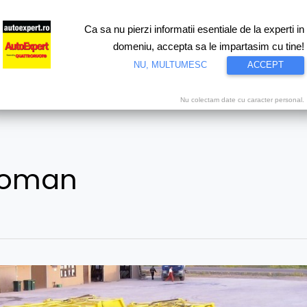
Ca sa nu pierzi informatii esentiale de la experti in
ri
Test drive
Eco
Motorsport
Proiecte speciale
Video
domeniu, accepta sa le impartasim cu tine!
NU, MULTUMESC
ACCEPT
Nu colectam date cu caracter personal.
Roman