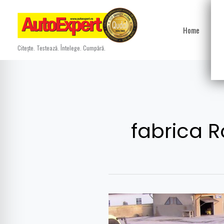
Skip
to
Home
Ști
content
Citește. Testează. Întelege. Cumpără.
fabrica 
Uzina
Roman