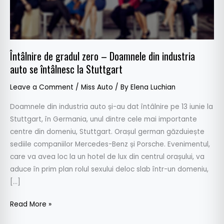
industria
auto
se
întâlnesc
Întâlnire de gradul zero – Doamnele din industria
la
auto se întâlnesc la Stuttgart
Stuttgart
Leave a Comment
/
Miss Auto
/ By
Elena Luchian
Doamnele din industria auto și-au dat întâlnire pe 13 iunie la
Stuttgart, în Germania, unul dintre cele mai importante
centre din domeniu, Stuttgart. Orașul german găzduiește
sediile companiilor Mercedes-Benz și Porsche. Evenimentul,
care va avea loc la un hotel de lux din centrul orașului, va
aduce în prim plan rolul sexului deloc slab într-un domeniu,
[…]
Read More »