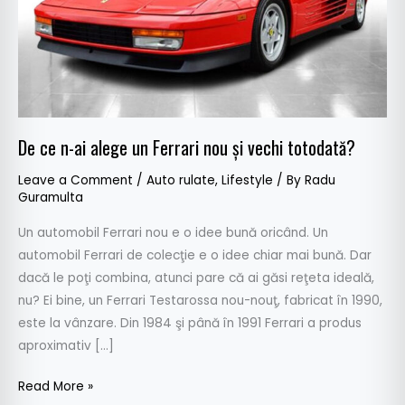
nou
şi
vechi
totodată?
De ce n-ai alege un Ferrari nou şi vechi totodată?
Leave a Comment
/
Auto rulate
,
Lifestyle
/ By
Radu
Guramulta
Un automobil Ferrari nou e o idee bună oricând. Un
automobil Ferrari de colecţie e o idee chiar mai bună. Dar
dacă le poţi combina, atunci pare că ai găsi reţeta ideală,
nu? Ei bine, un Ferrari Testarossa nou-nouţ, fabricat în 1990,
este la vânzare. Din 1984 şi până în 1991 Ferrari a produs
aproximativ […]
Read More »