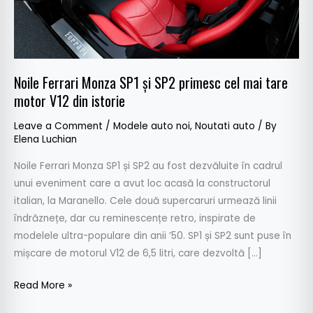
cel
mai
tare
motor
V12
Noile Ferrari Monza SP1 și SP2 primesc cel mai tare
din
motor V12 din istorie
istorie
Leave a Comment
/
Modele auto noi
,
Noutati auto
/ By
Elena Luchian
Noile Ferrari Monza SP1 și SP2 au fost dezvăluite în cadrul
unui eveniment care a avut loc acasă la constructorul
italian, la Maranello. Cele două supercaruri urmează linii
îndrăznețe, dar cu reminescențe retro, inspirate de
modelele ultra-populare din anii ’50. SP1 și SP2 sunt puse în
mișcare de motorul V12 de 6,5 litri, care dezvoltă […]
Read More »