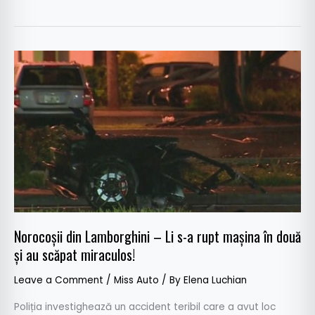
Norocoșii
din
Lamborghini
–
Li
s-
a
rupt
mașina
în
Norocoșii din Lamborghini – Li s-a rupt mașina în două
două
și au scăpat miraculos!
și
au
Leave a Comment
/
Miss Auto
/ By
Elena Luchian
scăpat
miraculos!
Poliția investighează un accident teribil care a avut loc