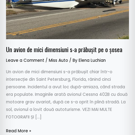
prăbușit
pe
o
șosea
Un avion de mici dimensiuni s-a prăbușit pe o șosea
Leave a Comment
/
Miss Auto
/ By
Elena Luchian
Un avion de mici dimensiuni s-a prăbușit chiar într-o
intersecție din Saint Petersburg, Florida, rănind cinci
persoane. Incidentul a avut loc după-amiaza, când strada
era populate. Imaginile arată avionul Cessna 402B cu două
motoare grav avariat, după ce s-a oprit în plină stradă. La
sol, avionul a lovit două autoturisme. VEZI MAI MULTE
FOTOGRAFII ȘI […]
Read More »