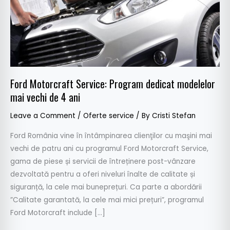
vechi
de
4
ani
Ford Motorcraft Service: Program dedicat modelelor
mai vechi de 4 ani
Leave a Comment
/
Oferte service
/ By
Cristi Stefan
Ford România vine în întâmpinarea clienţilor cu maşini mai
vechi de patru ani cu programul Ford Motorcraft Service,
gama de piese și servicii de întreținere post-vânzare
dezvoltată pentru a oferi niveluri înalte de calitate și
siguranță, la cele mai buneprețuri. Ca parte a abordării
”Calitate garantată, la cele mai mici prețuri”, programul
Ford Motorcraft include […]