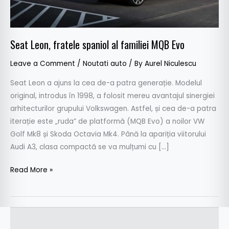
Evo
Seat Leon, fratele spaniol al familiei MQB Evo
Leave a Comment
/
Noutati auto
/ By
Aurel Niculescu
Seat Leon a ajuns la cea de-a patra generație. Modelul
original, introdus în 1998, a folosit mereu avantajul sinergiei
arhitecturilor grupului Volkswagen. Astfel, și cea de-a patra
iterație este „ruda” de platformă (MQB Evo) a noilor VW
Golf Mk8 și Skoda Octavia Mk4. Până la apariția viitorului
Audi A3, clasa compactă se va mulțumi cu […]
Read More »