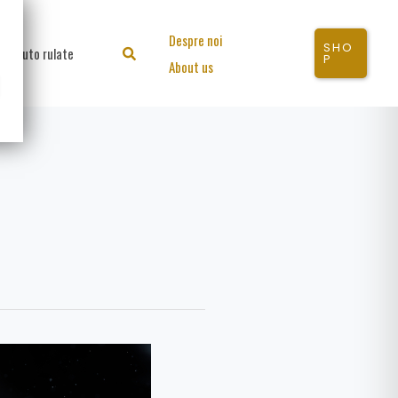
Despre noi
SHO
Auto rulate
Search
P
About us