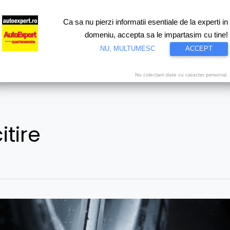
Ca sa nu pierzi informatii esentiale de la experti in
ri
Test drive
Eco
Motorsport
Proiecte speciale
Video
domeniu, accepta sa le impartasim cu tine!
NU, MULTUMESC
ACCEPT
Nu colectam date cu caracter personal.
itire