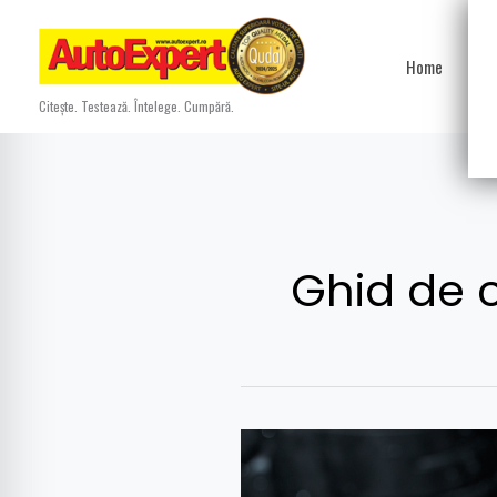
Skip
to
Home
Ști
content
Citește. Testează. Întelege. Cumpără.
Ghid de c
Cum
citim