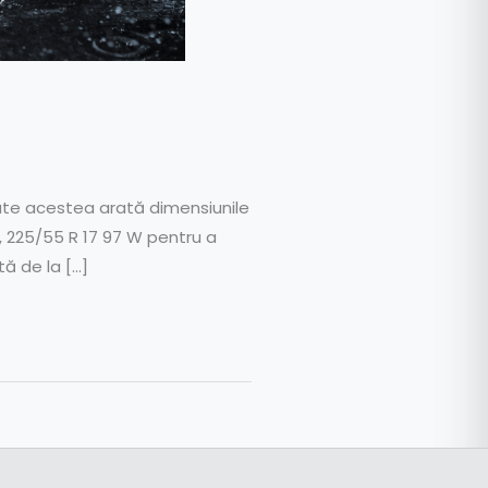
oate acestea arată dimensiunile
e, 225/55 R 17 97 W pentru a
ă de la […]