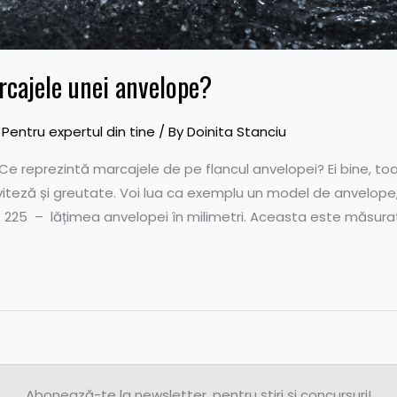
cajele unei anvelope?
,
Pentru expertul din tine
/ By
Doinita Stanciu
 Ce reprezintă marcajele de pe flancul anvelopei? Ei bine, t
 de viteză și greutate. Voi lua ca exemplu un model de anvelop
. 225 – lățimea anvelopei în milimetri. Aceasta este măsurat
Abonează-te la newsletter, pentru știri și concursuri!