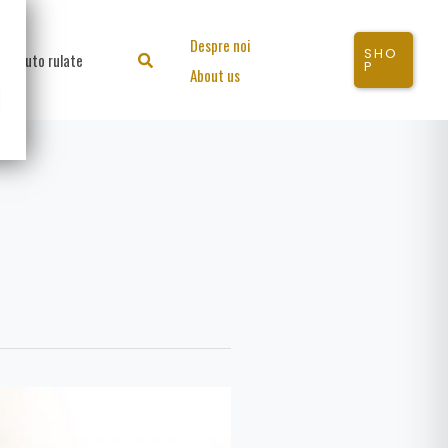
Despre noi
SHO
Auto rulate
Search
P
About us