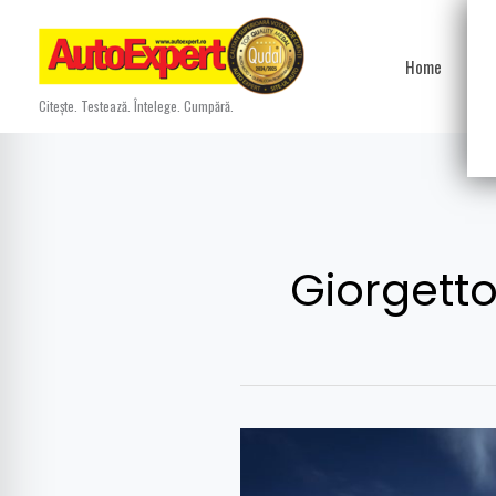
Skip
to
Home
Ști
content
Citește. Testează. Întelege. Cumpără.
Giorgetto
Opinie
surprinzătoare