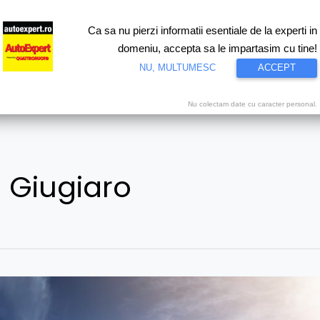
Ca sa nu pierzi informatii esentiale de la experti in
ri
Test drive
Eco
Motorsport
Proiecte speciale
Video
domeniu, accepta sa le impartasim cu tine!
NU, MULTUMESC
ACCEPT
Nu colectam date cu caracter personal.
 Giugiaro