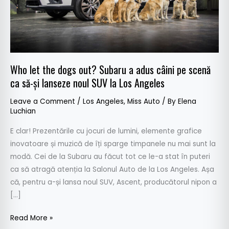
adus
câini
pe
scenă
ca
Who let the dogs out? Subaru a adus câini pe scenă
să-
ca să-și lanseze noul SUV la Los Angeles
și
lanseze
Leave a Comment
/
Los Angeles
,
Miss Auto
/ By
Elena
noul
Luchian
SUV
E clar! Prezentările cu jocuri de lumini, elemente grafice
la
inovatoare și muzică de îți sparge timpanele nu mai sunt la
Los
modă. Cei de la Subaru au făcut tot ce le-a stat în puteri
Angeles
ca să atragă atenția la Salonul Auto de la Los Angeles. Așa
că, pentru a-și lansa noul SUV, Ascent, producătorul nipon a
[…]
Read More »