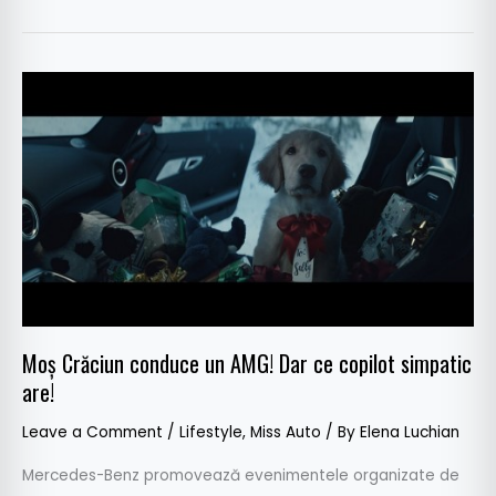
Moș
Crăciun
conduce
un
AMG!
Dar
ce
copilot
simpatic
are!
Moș Crăciun conduce un AMG! Dar ce copilot simpatic
are!
Leave a Comment
/
Lifestyle
,
Miss Auto
/ By
Elena Luchian
Mercedes-Benz promovează evenimentele organizate de