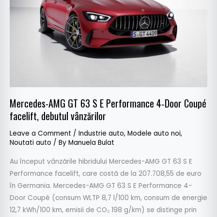
E
Performance
4‑Door
Coupé
facelift,
debutul
vânzărilor
Mercedes-AMG GT 63 S E Performance 4‑Door Coupé
facelift, debutul vânzărilor
Leave a Comment
/
Industrie auto
,
Modele auto noi
,
Noutati auto
/ By
Manuela Bulat
Au început vânzările hibridului Mercedes-AMG GT 63 S E
Performance facelift, care costă de la 207.708,55 de euro
în Germania. Mercedes-AMG GT 63 S E Performance 4-
Door Coupé (consum WLTP 8,7 l/100 km, consum de energie
12,7 kWh/100 km, emisii de CO₂ 198 g/km) se distinge prin