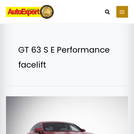
Skip
to
Search
content
GT 63 S E Performance
facelift
Mercedes-
AMG
GT
63
S