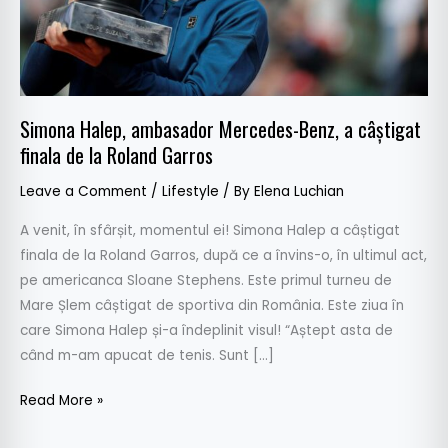
finala
de
la
Roland
Garros
Simona Halep, ambasador Mercedes-Benz, a câștigat
finala de la Roland Garros
Leave a Comment
/
Lifestyle
/ By
Elena Luchian
A venit, în sfârșit, momentul ei! Simona Halep a câștigat
finala de la Roland Garros, după ce a învins-o, în ultimul act,
pe americanca Sloane Stephens. Este primul turneu de
Mare Șlem câștigat de sportiva din România. Este ziua în
care Simona Halep și-a îndeplinit visul! “Aștept asta de
când m-am apucat de tenis. Sunt […]
Read More »