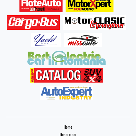
Home
Despre noi