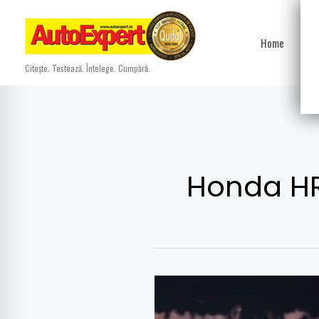
Skip
to
Home
Ști
content
Citește. Testează. Întelege. Cumpără.
Honda H
1,2,3…
Ignition…