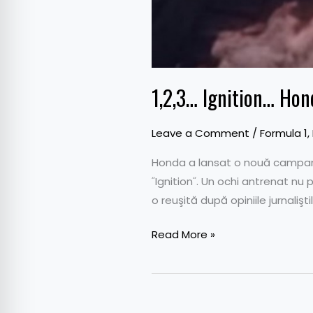
1,2,3… Ignition… Hon
Leave a Comment
/
Formula 1
,
Honda a lansat o nouă campani
˝Ignition˝. Un ochi antrenat nu
o reuşită după opiniile jurnali
Read More »