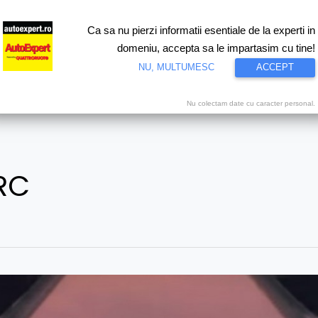
Ca sa nu pierzi informatii esentiale de la experti in
ri
Test drive
Eco
Motorsport
Proiecte speciale
Video
domeniu, accepta sa le impartasim cu tine!
NU, MULTUMESC
ACCEPT
Nu colectam date cu caracter personal.
RC