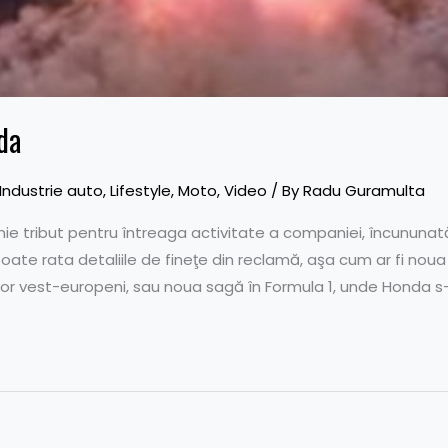
da
Industrie auto
,
Lifestyle
,
Moto
,
Video
/ By
Radu Guramulta
e tribut pentru întreaga activitate a companiei, încununat
 poate rata detaliile de fineţe din reclamă, aşa cum ar fi nou
ştilor vest-europeni, sau noua sagă în Formula 1, unde Honda s