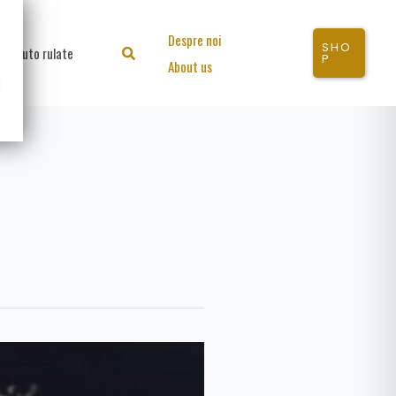
Despre noi
SHO
Auto rulate
Search
P
About us