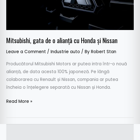
și
Nissan
Mitsubishi, gata de o alianță cu Honda și Nissan
Leave a Comment
/
Industrie auto
/ By
Robert Stan
Producătorul Mitsubishi Motors ar putea intra într-o nouă
alianță, de data acesta 100% japoneză. Pe lângă
colaborarea cu Renault și Nissan, compania ar putea
încheia o înțelegere separată cu Nissan și Honda.
Read More »