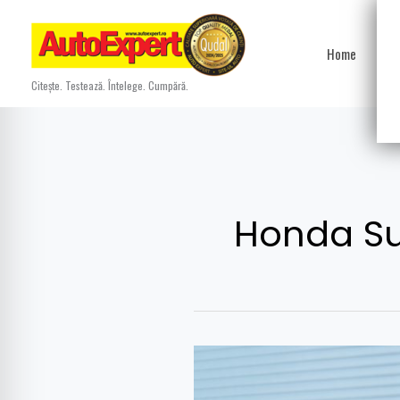
Skip
to
Home
Ști
content
Citește. Testează. Întelege. Cumpără.
Honda S
Honda
Super