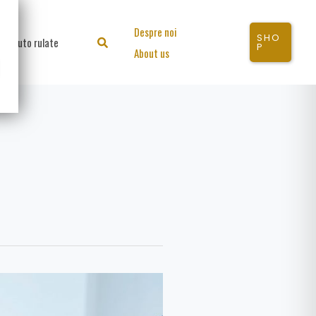
Despre noi
SHO
Auto rulate
Search
P
About us