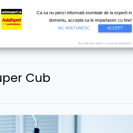
Ca sa nu pierzi informatii esentiale de la experti in
ri
Test drive
Eco
Motorsport
Proiecte speciale
Video
domeniu, accepta sa le impartasim cu tine!
NU, MULTUMESC
ACCEPT
Nu colectam date cu caracter personal.
uper Cub