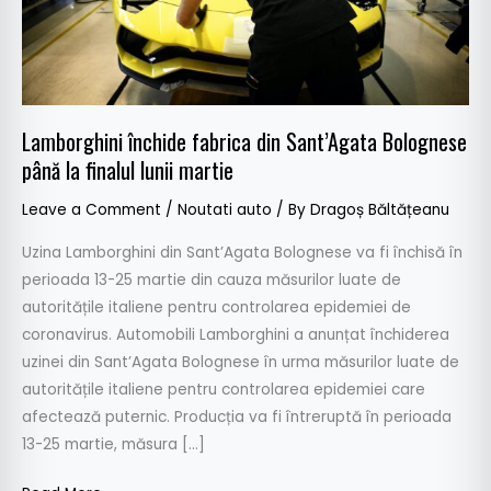
la
finalul
lunii
martie
Lamborghini închide fabrica din Sant’Agata Bolognese
până la finalul lunii martie
Leave a Comment
/
Noutati auto
/ By
Dragoș Băltățeanu
Uzina Lamborghini din Sant’Agata Bolognese va fi închisă în
perioada 13-25 martie din cauza măsurilor luate de
autoritățile italiene pentru controlarea epidemiei de
coronavirus. Automobili Lamborghini a anunțat închiderea
uzinei din Sant’Agata Bolognese în urma măsurilor luate de
autoritățile italiene pentru controlarea epidemiei care
afectează puternic. Producția va fi întreruptă în perioada
13-25 martie, măsura […]