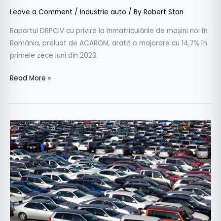
Leave a Comment
/
Industrie auto
/ By
Robert Stan
Raportul DRPCIV cu privire la înmatriculările de mașini noi în
România, preluat de ACAROM, arată o majorare cu 14,7% în
primele zece luni din 2023.
Read More »
Piața
autoturismelor
de
ocazie,
în
scădere
cu
16%