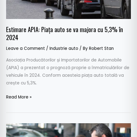
5,3%
în
2024
Estimare APIA: Piața auto se va majora cu 5,3% în
2024
Leave a Comment
/
Industrie auto
/ By
Robert Stan
Asociația Producătorilor și Importatorilor de Automobile
(APIA) a prezentat o prognoză proprie a înmatriculărilor de
vehicule în 2024. Conform acesteia piața auto totală va
crește cu 5,3%.
Read More »
Piața
europeană