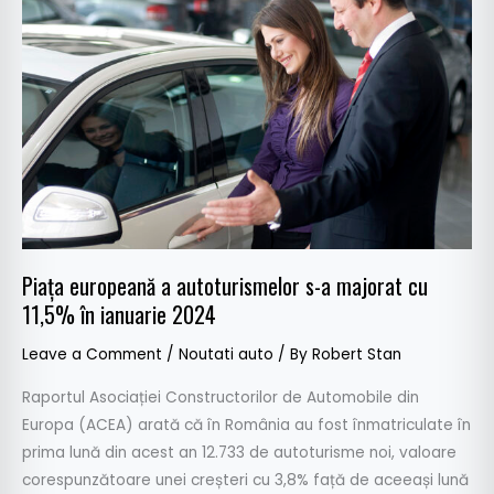
a
autoturismelor
s-
a
majorat
cu
11,5%
în
ianuarie
2024
Piața europeană a autoturismelor s-a majorat cu
11,5% în ianuarie 2024
Leave a Comment
/
Noutati auto
/ By
Robert Stan
Raportul Asociației Constructorilor de Automobile din
Europa (ACEA) arată că în România au fost înmatriculate în
prima lună din acest an 12.733 de autoturisme noi, valoare
corespunzătoare unei creșteri cu 3,8% față de aceeași lună