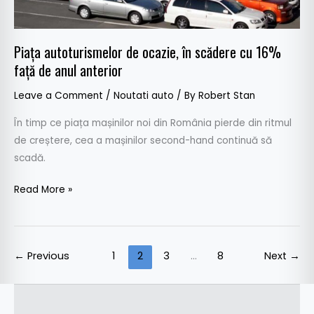
față
de
anul
Piața autoturismelor de ocazie, în scădere cu 16%
anterior
față de anul anterior
Leave a Comment
/
Noutati auto
/ By
Robert Stan
În timp ce piața mașinilor noi din România pierde din ritmul
de creștere, cea a mașinilor second-hand continuă să
scadă.
Read More »
←
Previous
1
2
3
…
8
Next
→