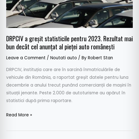
Rezultat
mai
bun
decât
DRPCIV a greșit statisticile pentru 2023. Rezultat mai
cel
bun decât cel anunțat al pieței auto românești
anunțat
al
Leave a Comment
/
Noutati auto
/ By
Robert Stan
pieței
auto
DRPCIV, instituția care are în sarcină înmatriculările de
românești
vehicule din România, a raportat greșit datele pentru luna
decembrie a anului trecut punând comercianții de mașini în
situații jenante. Peste 2.000 de autoturisme au apărut în
statistici după prima raportare.
Read More »