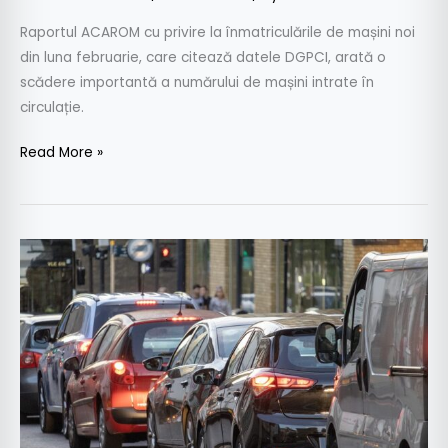
Raportul ACAROM cu privire la înmatriculările de mașini noi
din luna februarie, care citează datele DGPCI, arată o
scădere importantă a numărului de mașini intrate în
circulație.
Read More »
Estimare
APIA:
Piața
auto
se
va
majora
cu