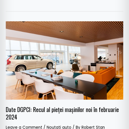
Date
DGPCI:
Recul
al
pieței
mașinilor
noi
în
februarie
2024
Date DGPCI: Recul al pieței mașinilor noi în februarie
2024
Leave a Comment
/
Noutati auto
/ By
Robert Stan