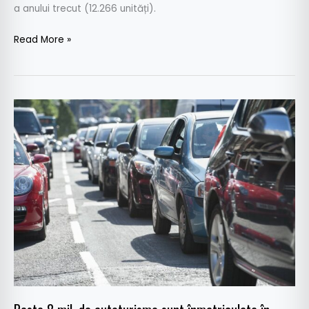
a anului trecut (12.266 unități).
Read More »
Peste
8
mil.
de
autoturisme
sunt
înmatriculate
în
România,
aproape
dublu
față