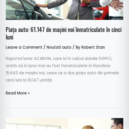
în
cinci
luni
Piața auto: 61.147 de mașini noi înmatriculate în cinci
luni
Leave a Comment
/
Noutati auto
/ By
Robert Stan
Raportul lunar ACAROM, care ia în calcul datele DGPCI,
arată că în luna mai au fost înmatriculate în România
15.643 de mașini noi, ceea ce a dus piața auto din primele
cinci luni la 61.147 unități.
Read More »
ACAROM:
Creștere