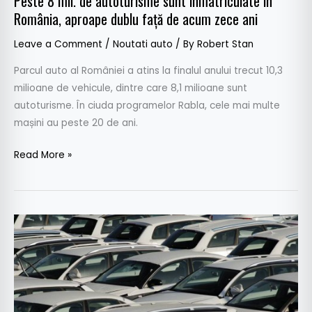
Peste 8 mil. de autoturisme sunt înmatriculate în
de
România, aproape dublu față de acum zece ani
acum
zece
Leave a Comment
/
Noutati auto
/ By
Robert Stan
ani
Parcul auto al României a atins la finalul anului trecut 10,3
milioane de vehicule, dintre care 8,1 milioane sunt
autoturisme. În ciuda programelor Rabla, cele mai multe
mașini au peste 20 de ani.
Read More »
DRPCIV
a
greșit
statisticile
pentru
2023.