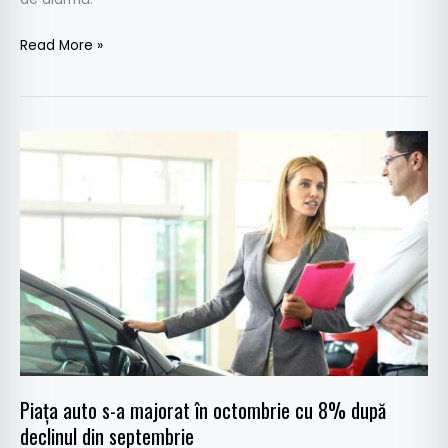
Read More »
Piața
auto
s-
a
majorat
în
octombrie
cu
8%
după
declinul
Piața auto s-a majorat în octombrie cu 8% după
din
declinul din septembrie
septembrie