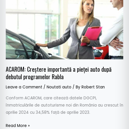
importantă
a
pieței
auto
după
debutul
programelor
Rabla
ACAROM: Creștere importantă a pieței auto după
debutul programelor Rabla
Leave a Comment
/
Noutati auto
/ By
Robert Stan
Conform ACAROM, care citează datele DGCPI,
înmatriculările de autoturisme noi din România au crescut în
aprilie 2024 cu 34,58% față de aprilie 2023.
Read More »