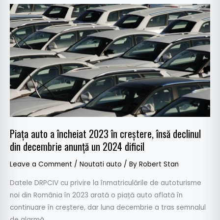
Piața
auto
a
încheiat
2023
în
creștere,
însă
declinul
din
Piața auto a încheiat 2023 în creștere, însă declinul
decembrie
din decembrie anunță un 2024 dificil
anunță
un
Leave a Comment
/
Noutati auto
/ By
Robert Stan
2024
dificil
Datele DRPCIV cu privire la înmatriculările de autoturisme
noi din România în 2023 arată o piață auto aflată în
continuare în creștere, dar luna decembrie a tras semnalul
de alarmă.