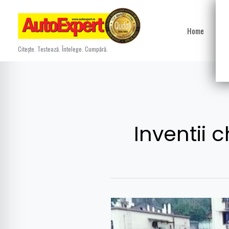
Skip
to
Home
Ști
content
Citește. Testează. Întelege. Cumpără.
Inventii c
Ai
mai