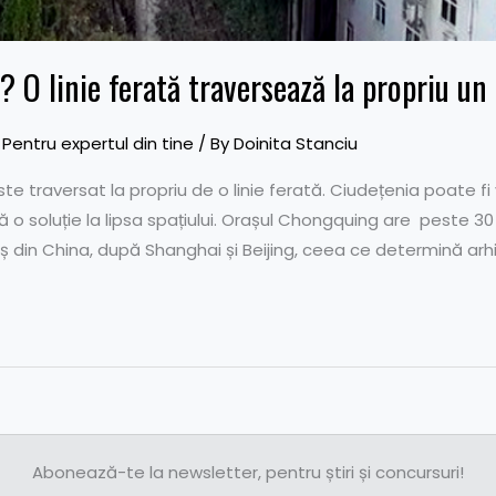
? O linie ferată traversează la propriu un 
,
Pentru expertul din tine
/ By
Doinita Stanciu
te traversat la propriu de o linie ferată. Ciudețenia poate fi
 o soluție la lipsa spațiului. Orașul Chongquing are peste 30 
aș din China, după Shanghai și Beijing, ceea ce determină arhit
Abonează-te la newsletter, pentru știri și concursuri!