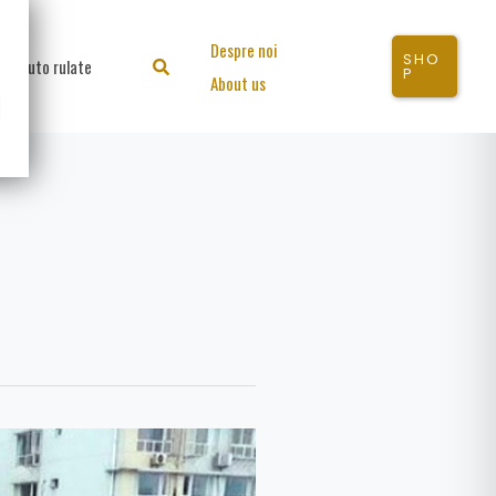
Despre noi
SHO
Auto rulate
Search
P
About us