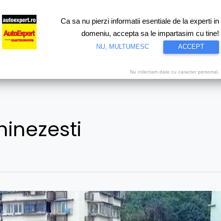
Ca sa nu pierzi informatii esentiale de la experti in
ri
Test drive
Eco
Motorsport
Proiecte speciale
Video
domeniu, accepta sa le impartasim cu tine!
NU, MULTUMESC
ACCEPT
Nu colectam date cu caracter personal.
hinezesti