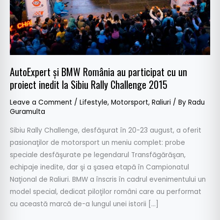
un
proiect
inedit
la
Sibiu
Rally
AutoExpert şi BMW România au participat cu un
Challenge
proiect inedit la Sibiu Rally Challenge 2015
2015
Leave a Comment
/
Lifestyle
,
Motorsport
,
Raliuri
/ By
Radu
Guramulta
Sibiu Rally Challenge, desfăşurat în 20-23 august, a oferit
pasionaţilor de motorsport un meniu complet: probe
speciale desfăşurate pe legendarul Transfăgărăşan,
echipaje inedite, dar şi a şasea etapă în Campionatul
Naţional de Raliuri. BMW a înscris în cadrul evenimentului un
model special, dedicat piloţilor români care au performat
cu această marcă de-a lungul unei istorii […]