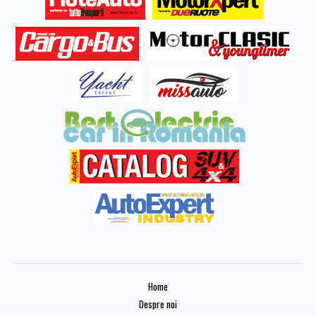
Home
Despre noi