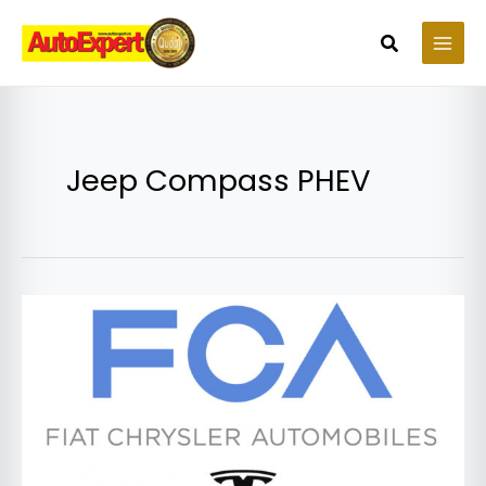
Skip
to
Search
content
Jeep Compass PHEV
Cum
a
păcălit
grupul
FCA
emisiile
de