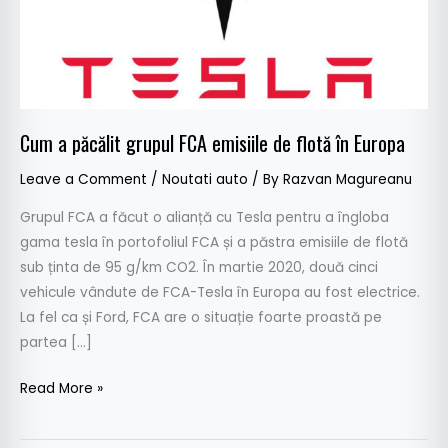
flotă
în
Europa
Cum a păcălit grupul FCA emisiile de flotă în Europa
Leave a Comment
/
Noutati auto
/ By
Razvan Magureanu
Grupul FCA a făcut o alianță cu Tesla pentru a îngloba
gama tesla în portofoliul FCA și a păstra emisiile de flotă
sub ținta de 95 g/km CO2. În martie 2020, două cinci
vehicule vândute de FCA-Tesla în Europa au fost electrice.
La fel ca și Ford, FCA are o situație foarte proastă pe
partea […]
Read More »