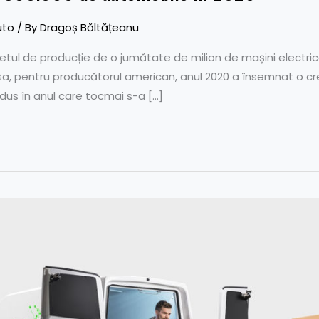
uto
/ By
Dragoș Băltățeanu
getul de producție de o jumătate de milion de mașini electrice 
 așa, pentru producătorul american, anul 2020 a însemnat o cre
odus în anul care tocmai s-a […]