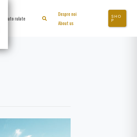
Despre noi
SHO
Auto rulate
Search
P
About us