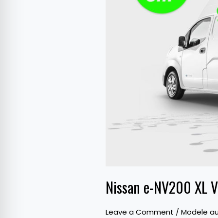
utilitară
complet
electrică
pentru
livrări
urbane
Nissan e-NV200 XL Vol
Leave a Comment
/
Modele au