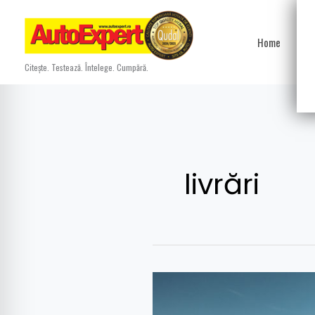
Skip
to
Home
Ști
content
Citește. Testează. Întelege. Cumpără.
livrări
Tesla
a