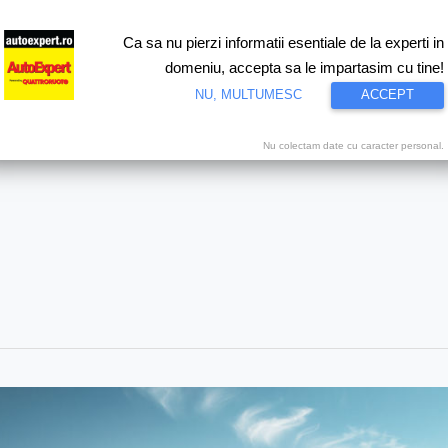
Ca sa nu pierzi informatii esentiale de la experti in
ri
Test drive
Eco
Motorsport
Proiecte speciale
Video
domeniu, accepta sa le impartasim cu tine!
NU, MULTUMESC
ACCEPT
Nu colectam date cu caracter personal.