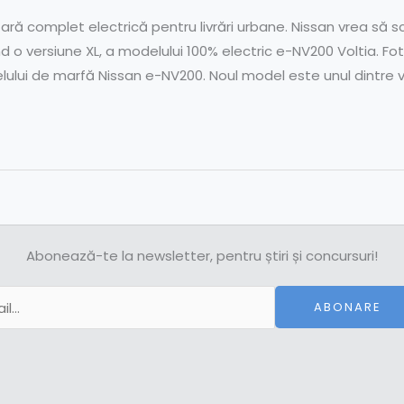
litară complet electrică pentru livrări urbane. Nissan vrea 
nd o versiune XL, a modelului 100% electric e-NV200 Voltia. F
lului de marfă Nissan e-NV200. Noul model este unul dintre v
Abonează-te la newsletter, pentru știri și concursuri!
ABONARE