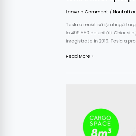
Leave a Comment
/
Noutati a
Tesla a reușit să își atingă tar
la 499.550 de unități. Chiar și
înregistrate în 2019. Tesla a pr
Read More »
Nissan
e-
NV200
XL
Voltia
–