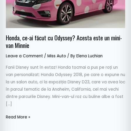
este
un
mini-
van
Minnie
Honda, ce-ai făcut cu Odyssey? Acesta este un mini-
van Minnie
Leave a Comment
/
Miss Auto
/ By
Elena Luchian
Fanii Disney sunt în extaz! Honda tocmai a pus pe roți un
van personalizat: Honda Odyssey 2018, pe care o expune nu
la un salon auto, ci la expoziția Disney D23, care va avea loc
în parcul tematic de la Anaheim, California, cel mai vechi
dintre parcurile Disney. Mini-van-ul roz cu buline albe a fost
[…]
Read More »