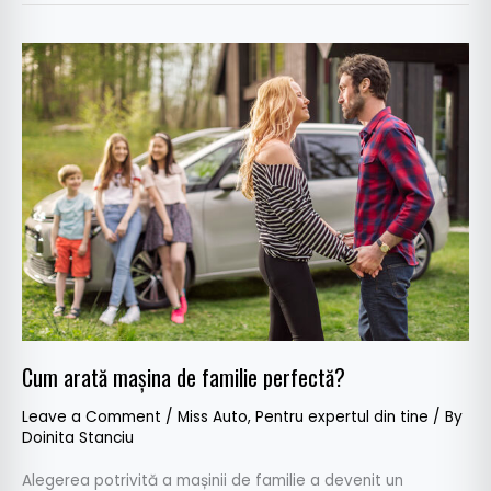
Cum
arată
mașina
de
familie
perfectă?
Cum arată mașina de familie perfectă?
Leave a Comment
/
Miss Auto
,
Pentru expertul din tine
/ By
Doinita Stanciu
Alegerea potrivită a mașinii de familie a devenit un